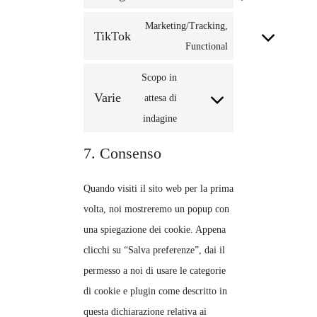
facebook
to
Marketing/Tracking,
TikTok
service
Consent
Functional
instagram
to
service
Scopo in
Varie
tiktok
Consent
attesa di
to
indagine
service
7. Consenso
varie
Quando visiti il sito web per la prima
volta, noi mostreremo un popup con
una spiegazione dei cookie. Appena
clicchi su “Salva preferenze”, dai il
permesso a noi di usare le categorie
di cookie e plugin come descritto in
questa dichiarazione relativa ai