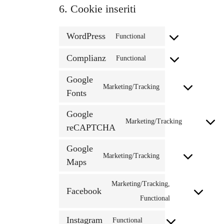
6. Cookie inseriti
WordPress
Consent
Functional
to
Complianz
Consent
Functional
service
to
Google
wordpress
Consent
Marketing/Tracking
service
Fonts
to
complianz
Google
service
Consent
Marketing/Tracking
reCAPTCHA
google-
to
fonts
Google
service
Consent
Marketing/Tracking
Maps
google-
to
recaptcha
Marketing/Tracking,
service
Facebook
Consent
Functional
google-
to
maps
Instagram
service
Consent
Functional