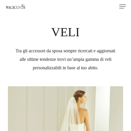
Men
Skip
to
main
VELI
content
Tra gli accessori da sposa sempre ricercati e aggiornati
alle ultime tendenze trovi un’ampia gamma di veli
personalizzabili in base al tuo abito.