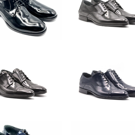
SN-
01
CE-
1378-
SB-
01-
1
019_web
image00011_web-