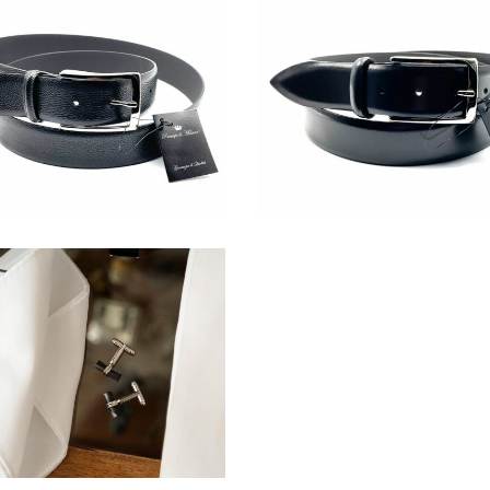
019_web-
image00015_web-
2
7_1744908768900787_2176368221299440416_o