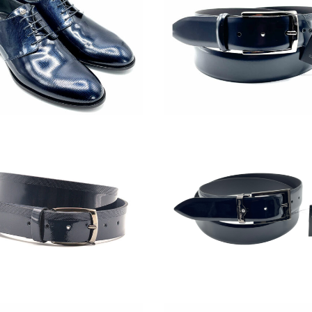
1
IMG_8423