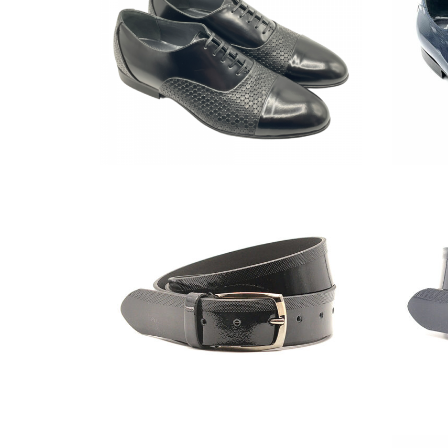
600x600
CI-
CI-
556-
556-
35-
35-
NERO-
BLU-
01
01