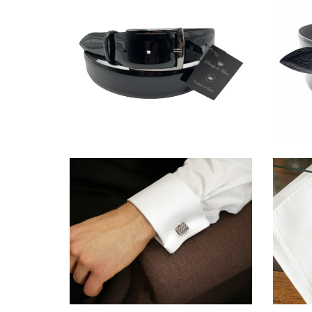
IMG_3892
image00
2
DSC04947
2987256