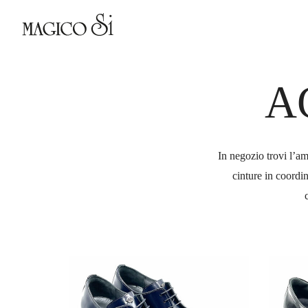
Skip
to
main
content
A
In negozio trovi l’am
cinture in coordin
image00006_web-
image00
2
2