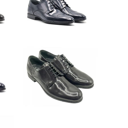
SB-
01-
1
IMG_3325-
600x600
image00011_web