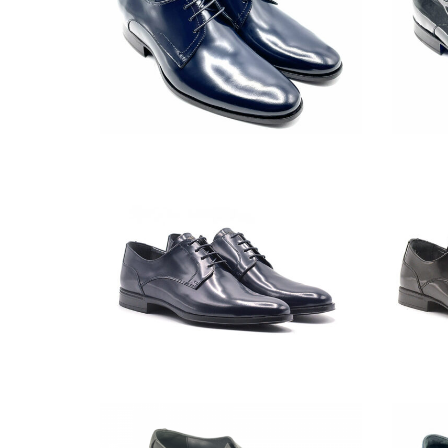
CE-
CE-
3495-
1411-
SB-
SN-
01
01
IMG_3322-
image00