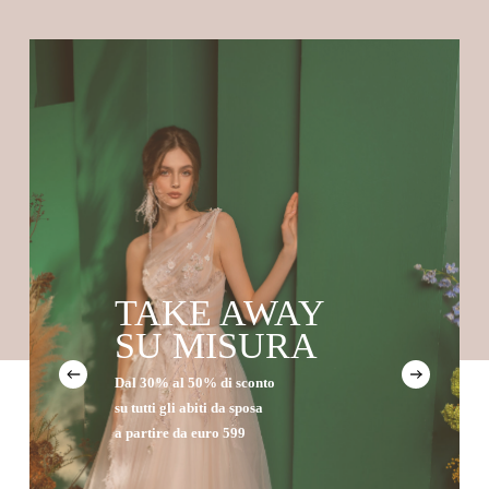
TAKE AWAY
SU MISURA
Dal 30% al 50% di sconto
su tutti gli abiti da sposa
a partire da euro 599