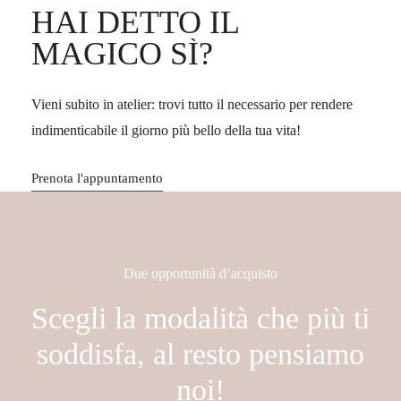
HAI
DETTO
IL
MAGICO
SÌ?
Vieni subito in atelier: trovi tutto il necessario per rendere
indimenticabile il giorno più bello della tua vita!
Prenota l'appuntamento
Due opportunità d’acquisto
Scegli
la
modalità
che
più
ti
soddisfa,
al
resto
pensiamo
noi!